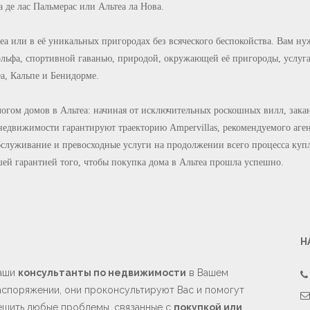
а де лас Пальмерас или Альтеа ла Нова.
еа или в её уникальных пригородах без всяческого беспокойства. Вам н
гольфа, спортивной гаванью, природой, окружающей её пригороды, услуг
а, Кальпе и Бенидорме.
огом домов в Альтеа: начиная от исключительных роскошных вилл, зака
е недвижимости гарантируют траекторию
Ampervillas
, рекомендуемого аге
бслуживание и превосходные услуги на продолжении всего процесса куп
ей гарантией того, чтобы покупка дома в Альтеа прошла успешно.
Н
аши
консультанты по недвижимости
в Вашем
аспоряжении, они проконсультируют Вас и помогут
ешить любые проблемы, связанные с
покупкой или