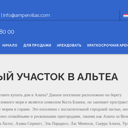
Ч
 |
info@ampervillas.com
 80 00
НАЧАЛО
ДЛЯ ПРОДАЖИ
АРЕНДОВАТЬ
КРАТКОСРОЧНАЯ АРЕ
Й УЧАСТОК В АЛЬТЕА
лаете купить дом в Альтеа? Данное поселение расположено на берегу
земного моря и является символом Коста Бланки, он занимает пространс
 морем и горами. Это поселение с восхитительной городской частью, он
ено спокойными и роскошными пригородами, такими как Альтеа ла Вель
а Хиллс, Алама Спрингс, Эль Парадисо, Лас Мимосас, Сьерра Альтеа, Ур