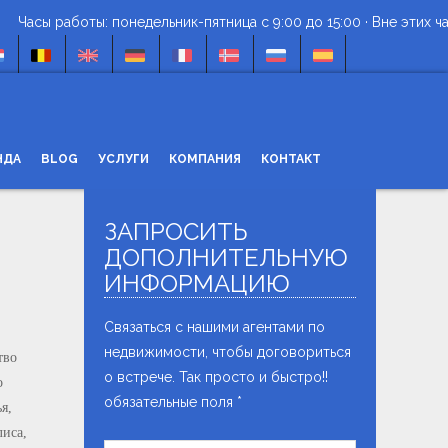
асы работы: понедельник-пятница с 9:00 до 15:00 · Вне этих часов
НДА
BLOG
УСЛУГИ
КОМПАНИЯ
КОНТАКТ
ЗАПРОСИТЬ
NEWSLETTER
ДОПОЛНИТЕЛЬНУЮ
Получайте новости, предложения и
ИНФОРМАЦИЮ
СПЕЦИАЛЬНЫЕ ПРЕДЛОЖЕНИЯ
сообщения о новостройках на ваш
Связаться с нашими агентами по
C321
C319
недвижимости, чтобы договориться
ПРЕКРАСНАЯ ВИЛЛА,
УЮТНАЯ ВИЛЛА 
тво
СОЧЕТАЮЩАЯ В СЕБЕ
ПРЕКРАСНЫМ В
о встрече. Так просто и быстро!!
о
УЕДИНЕНИЕ, РОСКОШЬ И
МОРЕ И АЛЬТЕЮ
КОМФОРТ.
обязательные поля *
ПОСЛАТЬ
я,
3
2
3
2
лиса,
m2
площадь : 154