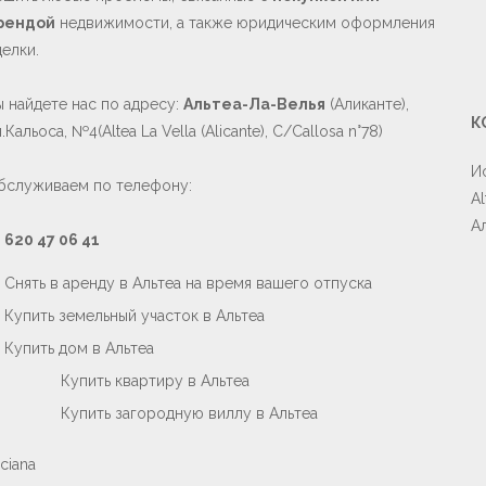
рендой
недвижимости, а также юридическим оформления
елки.
ы найдете нас по адресу:
Альтеа-Ла-Велья
(Аликанте),
К
.Кальоса, №4(Altea La Vella (Alicante), C/Callosa n°78)
И
бслуживаем по телефону:
A
Ал
у
620 47 06 41
Снять в аренду в Альтеа на время вашего отпуска
Купить земельный участок в Альтеа
Купить дом в Альтеа
Купить квартиру в Альтеа
Купить загородную виллу в Альтеа