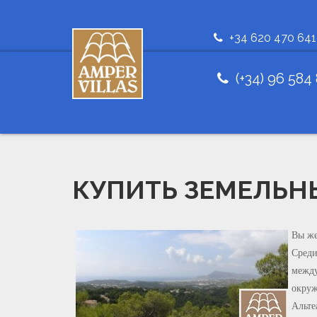
+34 620 470 641
(+34) 96 584
КУПИТЬ ЗЕМЕЛЬНЫ
Вы же
Среди
между
окруж
Альте