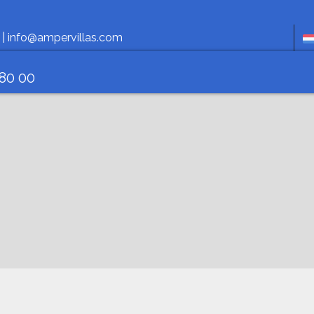
Час
 |
info@ampervillas.com
 80 00